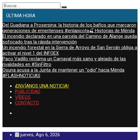
Buscar:
ÚLTIMA HORA
Del Guadiana a Proserpina: la historia de los baños que marcaron
generaciones de emeritenses #enlapicota🍒 Historias de Mérida
El incendio declarado en una parcela del Camino de Alange queda
sofocado tras la rápida intervención
Un incendio forestal en la Sierra de Arroyo de San Serván obliga a
activar el nivel 1 del INFOEX
Paco Vadillo reclama un Carnaval más sano y alejado de las
rivalidades en #SinFiltro
Osuna acusa a la Junta de mantener un “odio” hacia Mérida
#FLASHNOTICIAS
¡ENVÍANOS UNA NOTICIA!
PUBLICIDAD
VÍDEOS
CONTACTO
jueves, Ago 6, 2026