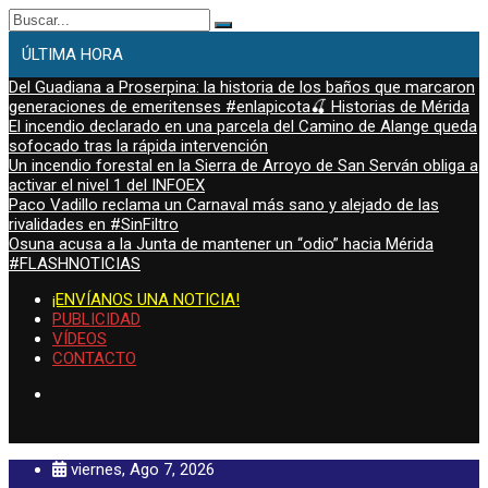
Buscar:
ÚLTIMA HORA
Del Guadiana a Proserpina: la historia de los baños que marcaron
generaciones de emeritenses #enlapicota🍒 Historias de Mérida
El incendio declarado en una parcela del Camino de Alange queda
sofocado tras la rápida intervención
Un incendio forestal en la Sierra de Arroyo de San Serván obliga a
activar el nivel 1 del INFOEX
Paco Vadillo reclama un Carnaval más sano y alejado de las
rivalidades en #SinFiltro
Osuna acusa a la Junta de mantener un “odio” hacia Mérida
#FLASHNOTICIAS
¡ENVÍANOS UNA NOTICIA!
PUBLICIDAD
VÍDEOS
CONTACTO
viernes, Ago 7, 2026