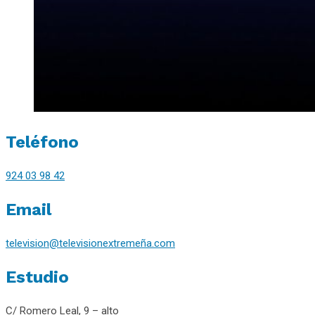
Teléfono
924 03 98 42
Email
television@televisionextremeña.com
Estudio
C/ Romero Leal, 9 – alto