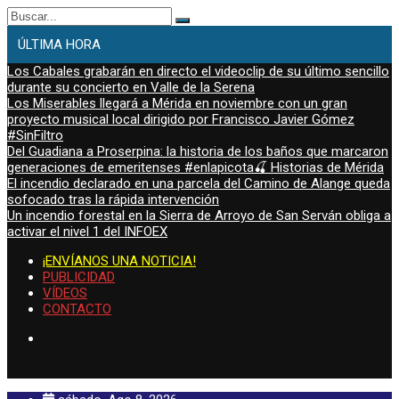
Buscar:
ÚLTIMA HORA
Los Cabales grabarán en directo el videoclip de su último sencillo
durante su concierto en Valle de la Serena
Los Miserables llegará a Mérida en noviembre con un gran
proyecto musical local dirigido por Francisco Javier Gómez
#SinFiltro
Del Guadiana a Proserpina: la historia de los baños que marcaron
generaciones de emeritenses #enlapicota🍒 Historias de Mérida
El incendio declarado en una parcela del Camino de Alange queda
sofocado tras la rápida intervención
Un incendio forestal en la Sierra de Arroyo de San Serván obliga a
activar el nivel 1 del INFOEX
¡ENVÍANOS UNA NOTICIA!
PUBLICIDAD
VÍDEOS
CONTACTO