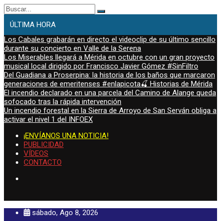
Buscar:
ÚLTIMA HORA
Los Cabales grabarán en directo el videoclip de su último sencillo
durante su concierto en Valle de la Serena
Los Miserables llegará a Mérida en octubre con un gran proyecto
musical local dirigido por Francisco Javier Gómez #SinFiltro
Del Guadiana a Proserpina: la historia de los baños que marcaron
generaciones de emeritenses #enlapicota🍒 Historias de Mérida
El incendio declarado en una parcela del Camino de Alange queda
sofocado tras la rápida intervención
Un incendio forestal en la Sierra de Arroyo de San Serván obliga a
activar el nivel 1 del INFOEX
¡ENVÍANOS UNA NOTICIA!
PUBLICIDAD
VÍDEOS
CONTACTO
sábado, Ago 8, 2026