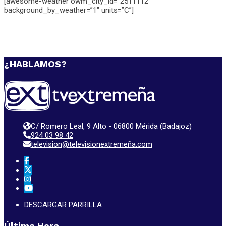
[awesome-weather owm_city_id=”2511112″
background_by_weather=”1″ units=”C”]
¿HABLAMOS?
C/ Romero Leal, 9 Alto - 06800 Mérida (Badajoz)
924 03 98 42
television@televisionextremeña.com
DESCARGAR PARRILLA
Última Hora