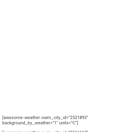
[awesome-weather owm_city_id=”2521893″
background_by_weather=”1″ units=”C”]