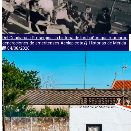
Del Guadiana a Proserpina: la historia de los baños que marcaron
generaciones de emeritenses #enlapicota🍒 Historias de Mérida
04/08/2026