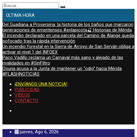
Buscar:
ÚLTIMA HORA
Del Guadiana a Proserpina: la historia de los baños que marcaron
generaciones de emeritenses #enlapicota🍒 Historias de Mérida
El incendio declarado en una parcela del Camino de Alange queda
sofocado tras la rápida intervención
Un incendio forestal en la Sierra de Arroyo de San Serván obliga a
activar el nivel 1 del INFOEX
Paco Vadillo reclama un Carnaval más sano y alejado de las
rivalidades en #SinFiltro
Osuna acusa a la Junta de mantener un “odio” hacia Mérida
#FLASHNOTICIAS
¡ENVÍANOS UNA NOTICIA!
PUBLICIDAD
VÍDEOS
CONTACTO
jueves, Ago 6, 2026