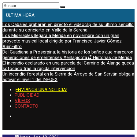
Buscar:
ÚLTIMA HORA
Los Cabales grabarán en directo el videoclip de su último sencillo
durante su concierto en Valle de la Serena
Los Miserables llegará a Mérida en noviembre con un gran
proyecto musical local dirigido por Francisco Javier Gómez
#SinFiltro
Del Guadiana a Proserpina: la historia de los baños que marcaron
generaciones de emeritenses #enlapicota🍒 Historias de Mérida
El incendio declarado en una parcela del Camino de Alange queda
sofocado tras la rápida intervención
Un incendio forestal en la Sierra de Arroyo de San Serván obliga a
activar el nivel 1 del INFOEX
¡ENVÍANOS UNA NOTICIA!
PUBLICIDAD
VÍDEOS
CONTACTO