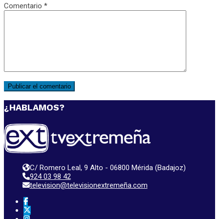
Comentario
*
¿HABLAMOS?
C/ Romero Leal, 9 Alto - 06800 Mérida (Badajoz)
924 03 98 42
television@televisionextremeña.com