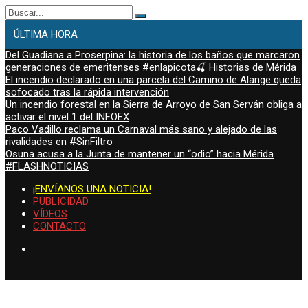
Buscar:
ÚLTIMA HORA
Del Guadiana a Proserpina: la historia de los baños que marcaron
generaciones de emeritenses #enlapicota🍒 Historias de Mérida
El incendio declarado en una parcela del Camino de Alange queda
sofocado tras la rápida intervención
Un incendio forestal en la Sierra de Arroyo de San Serván obliga a
activar el nivel 1 del INFOEX
Paco Vadillo reclama un Carnaval más sano y alejado de las
rivalidades en #SinFiltro
Osuna acusa a la Junta de mantener un “odio” hacia Mérida
#FLASHNOTICIAS
¡ENVÍANOS UNA NOTICIA!
PUBLICIDAD
VÍDEOS
CONTACTO
jueves, Ago 6, 2026