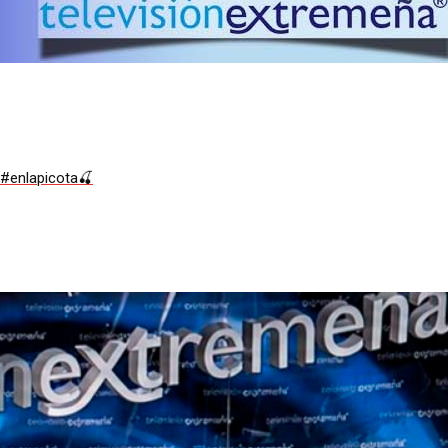
 #enlapicota🍒