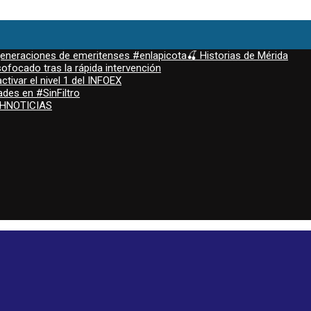
 generaciones de emeritenses #enlapicota🍒 Historias de Mérida
ofocado tras la rápida intervención
ctivar el nivel 1 del INFOEX
ades en #SinFiltro
ASHNOTICIAS