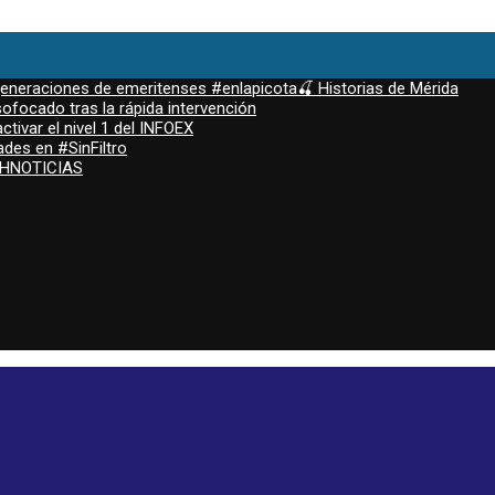
 generaciones de emeritenses #enlapicota🍒 Historias de Mérida
ofocado tras la rápida intervención
ctivar el nivel 1 del INFOEX
ades en #SinFiltro
ASHNOTICIAS