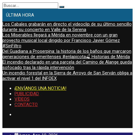
Buscar:
ÚLTIMA HORA
Los Cabales grabarán en directo el videoclip de su último sencillo
durante su concierto en Valle de la Serena
Los Miserables llegará a Mérida en noviembre con un gran
proyecto musical local dirigido por Francisco Javier Gómez
#SinFiltro
Del Guadiana a Proserpina: la historia de los baños que marcaron
generaciones de emeritenses #enlapicota🍒 Historias de Mérida
El incendio declarado en una parcela del Camino de Alange queda
sofocado tras la rápida intervención
Un incendio forestal en la Sierra de Arroyo de San Serván obliga a
activar el nivel 1 del INFOEX
¡ENVÍANOS UNA NOTICIA!
PUBLICIDAD
VÍDEOS
CONTACTO