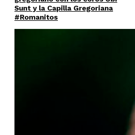
Sunt y la Capilla Gregoriana
#Romanitos