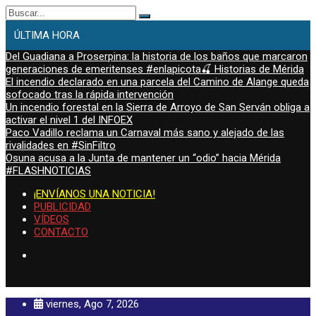
Buscar:
ÚLTIMA HORA
Del Guadiana a Proserpina: la historia de los baños que marcaron
generaciones de emeritenses #enlapicota🍒 Historias de Mérida
El incendio declarado en una parcela del Camino de Alange queda
sofocado tras la rápida intervención
Un incendio forestal en la Sierra de Arroyo de San Serván obliga a
activar el nivel 1 del INFOEX
Paco Vadillo reclama un Carnaval más sano y alejado de las
rivalidades en #SinFiltro
Osuna acusa a la Junta de mantener un “odio” hacia Mérida
#FLASHNOTICIAS
¡ENVÍANOS UNA NOTICIA!
PUBLICIDAD
VÍDEOS
CONTACTO
viernes, Ago 7, 2026