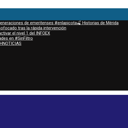
 generaciones de emeritenses #enlapicota🍒 Historias de Mérida
ofocado tras la rápida intervención
ctivar el nivel 1 del INFOEX
ades en #SinFiltro
ASHNOTICIAS