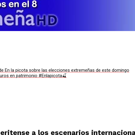
de En la picota sobre las elecciones extremeñas de este domingo
euros en patrimonio #Enlapicota🍒
meritense a los escenarios internacio