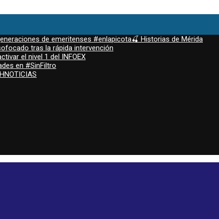
 generaciones de emeritenses #enlapicota🍒 Historias de Mérida
ofocado tras la rápida intervención
ctivar el nivel 1 del INFOEX
ades en #SinFiltro
ASHNOTICIAS