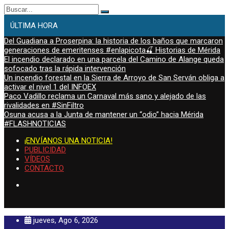
Buscar:
ÚLTIMA HORA
Del Guadiana a Proserpina: la historia de los baños que marcaron
generaciones de emeritenses #enlapicota🍒 Historias de Mérida
El incendio declarado en una parcela del Camino de Alange queda
sofocado tras la rápida intervención
Un incendio forestal en la Sierra de Arroyo de San Serván obliga a
activar el nivel 1 del INFOEX
Paco Vadillo reclama un Carnaval más sano y alejado de las
rivalidades en #SinFiltro
Osuna acusa a la Junta de mantener un “odio” hacia Mérida
#FLASHNOTICIAS
¡ENVÍANOS UNA NOTICIA!
PUBLICIDAD
VÍDEOS
CONTACTO
jueves, Ago 6, 2026