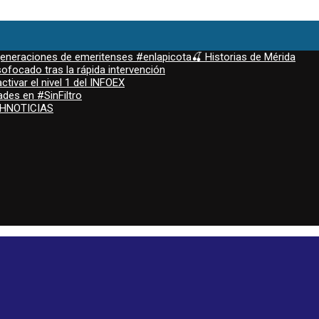
 generaciones de emeritenses #enlapicota🍒 Historias de Mérida
ofocado tras la rápida intervención
ctivar el nivel 1 del INFOEX
ades en #SinFiltro
ASHNOTICIAS