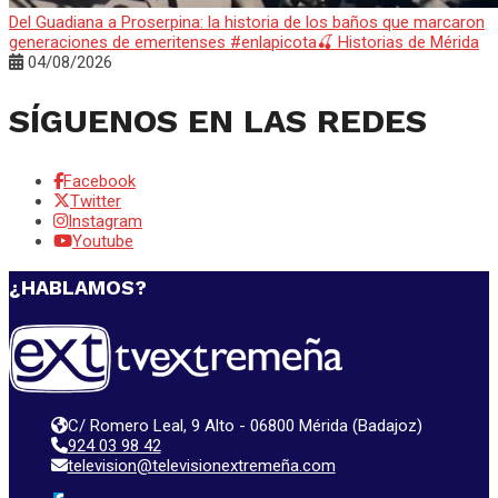
Del Guadiana a Proserpina: la historia de los baños que marcaron
generaciones de emeritenses #enlapicota🍒 Historias de Mérida
04/08/2026
SÍGUENOS EN LAS REDES
Facebook
Twitter
Instagram
Youtube
¿HABLAMOS?
C/ Romero Leal, 9 Alto - 06800 Mérida (Badajoz)
924 03 98 42
television@televisionextremeña.com