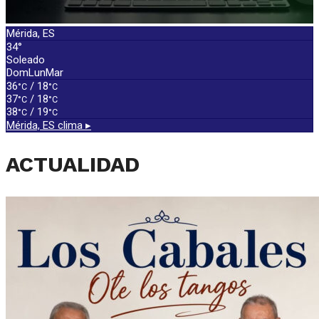
Mérida, ES
34°
Soleado
Dom
Lun
Mar
36
/ 18
°C
°C
37
/ 18
°C
°C
38
/ 19
°C
°C
Mérida, ES
clima ▸
ACTUALIDAD