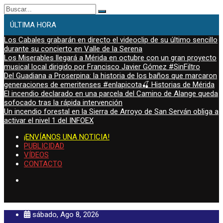
Buscar:
ÚLTIMA HORA
Los Cabales grabarán en directo el videoclip de su último sencillo
durante su concierto en Valle de la Serena
Los Miserables llegará a Mérida en octubre con un gran proyecto
musical local dirigido por Francisco Javier Gómez #SinFiltro
Del Guadiana a Proserpina: la historia de los baños que marcaron
generaciones de emeritenses #enlapicota🍒 Historias de Mérida
El incendio declarado en una parcela del Camino de Alange queda
sofocado tras la rápida intervención
Un incendio forestal en la Sierra de Arroyo de San Serván obliga a
activar el nivel 1 del INFOEX
¡ENVÍANOS UNA NOTICIA!
PUBLICIDAD
VÍDEOS
CONTACTO
sábado, Ago 8, 2026