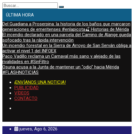
Buscar:
ÚLTIMA HORA
Del Guadiana a Proserpina: la historia de los baños que marcaron
generaciones de emeritenses #enlapicota🍒 Historias de Mérida
El incendio declarado en una parcela del Camino de Alange queda
sofocado tras la rápida intervención
Un incendio forestal en la Sierra de Arroyo de San Serván obliga a
activar el nivel 1 del INFOEX
Paco Vadillo reclama un Carnaval más sano y alejado de las
rivalidades en #SinFiltro
Osuna acusa a la Junta de mantener un “odio” hacia Mérida
#FLASHNOTICIAS
¡ENVÍANOS UNA NOTICIA!
PUBLICIDAD
VÍDEOS
CONTACTO
jueves, Ago 6, 2026