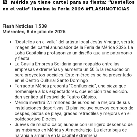
🎡 Mérida ya tiene cartel para su fiesta: “Destellos
en el valle” ilumina la Feria 2026 #FLASHNOTICIAS
Flash Noticias 1.538
Miércoles, 8 de julio de 2026
“Destellos en el valle” del artista local Jesús Vinagre, será la
imagen del cartel anunciador de la Feria de Mérida 2026. La
Loba Capitolina protagoniza un diseño que une patrimonio
y fiesta.
La Casilla Empresa Solidaria gana respaldo entre las
empresas extremeñas y aumenta un 50 % la recaudación
para proyectos sociales. Este miércoles se ha presentado
en el Centro Cultural Santo Domingo.
Terracota Mérida presenta “Confluencia”, una pieza que
homenajea a los espectadores, que edición tras edición,
dan sentido al Festival de Teatro Clásico.
Mérida invertirá 2,1 millones de euros en la mejora de sus
instalaciones deportivas. El plan incluye nuevos campos de
césped, pistas de playa, gradas retráctiles y mejoras en el
polideportivo Diocles.
Jueves de mucho calor, aunque con un ligero descenso de
las máximas en Mérida y Almendralejo. La alerta baja de
naranja a amarilla en la capital extremeña.