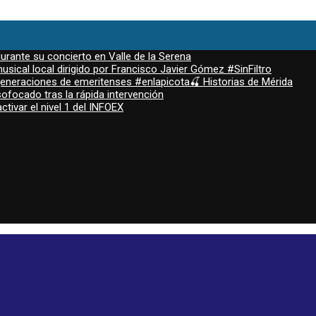
durante su concierto en Valle de la Serena
sical local dirigido por Francisco Javier Gómez #SinFiltro
 generaciones de emeritenses #enlapicota🍒 Historias de Mérida
ofocado tras la rápida intervención
ctivar el nivel 1 del INFOEX