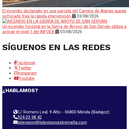
El incendio declarado en una parcela del Camino de Alange queda
sofocado tras la rápida intervención
03/08/2026
Un incendio forestal en la Sierra de Arroyo de San Serván obliga a
activar el nivel 1 del INFOEX
03/08/2026
SÍGUENOS EN LAS REDES
Facebook
Twitter
Instagram
Youtube
¿HABLAMOS?
C/ Romero Leal, 9 Alto - 06800 Mérida (Badajoz)
924 03 98 42
television@televisionextremeña.com