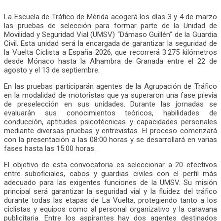
La Escuela de Tráfico de Mérida acogerá los días 3 y 4 de marzo
las pruebas de selección para formar parte de la Unidad de
Movilidad y Seguridad Vial (UMSV) “Dámaso Guillén” de la Guardia
Civil. Esta unidad será la encargada de garantizar la seguridad de
la Vuelta Ciclista a España 2026, que recorrerá 3.275 kilómetros
desde Mónaco hasta la Alhambra de Granada entre el 22 de
agosto y el 13 de septiembre.
En las pruebas participarán agentes de la Agrupación de Tráfico
en la modalidad de motoristas que ya superaron una fase previa
de preselección en sus unidades. Durante las jornadas se
evaluarán sus conocimientos teóricos, habilidades de
conducción, aptitudes psicotécnicas y capacidades personales
mediante diversas pruebas y entrevistas. El proceso comenzará
con la presentación a las 08:00 horas y se desarrollará en varias
fases hasta las 15:00 horas.
El objetivo de esta convocatoria es seleccionar a 20 efectivos
entre suboficiales, cabos y guardias civiles con el perfil más
adecuado para las exigentes funciones de la UMSV. Su misión
principal será garantizar la seguridad vial y la fluidez del tráfico
durante todas las etapas de La Vuelta, protegiendo tanto a los
ciclistas y equipos como al personal organizativo y la caravana
publicitaria. Entre los aspirantes hay dos agentes destinados