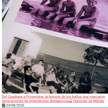
Del Guadiana a Proserpina: la historia de los baños que marcaron
generaciones de emeritenses #enlapicota🍒 Historias de Mérida
04/08/2026