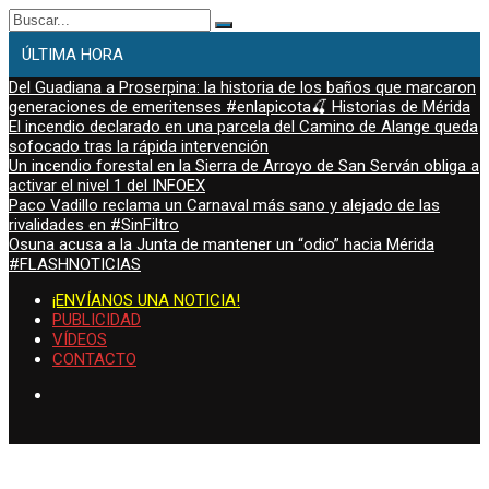
Buscar:
ÚLTIMA HORA
Del Guadiana a Proserpina: la historia de los baños que marcaron
generaciones de emeritenses #enlapicota🍒 Historias de Mérida
El incendio declarado en una parcela del Camino de Alange queda
sofocado tras la rápida intervención
Un incendio forestal en la Sierra de Arroyo de San Serván obliga a
activar el nivel 1 del INFOEX
Paco Vadillo reclama un Carnaval más sano y alejado de las
rivalidades en #SinFiltro
Osuna acusa a la Junta de mantener un “odio” hacia Mérida
#FLASHNOTICIAS
¡ENVÍANOS UNA NOTICIA!
PUBLICIDAD
VÍDEOS
CONTACTO
viernes, Ago 7, 2026