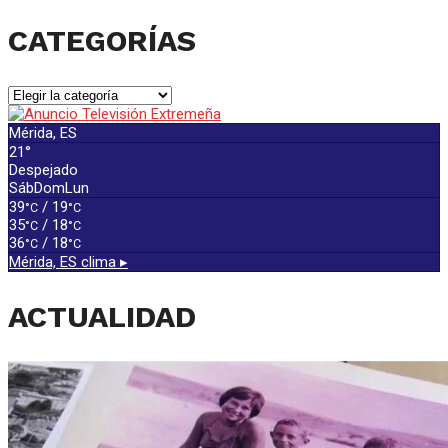
CATEGORÍAS
CATEGORÍAS
Mérida, ES
21°
Despejado
Sáb
Dom
Lun
39
/ 19
°C
°C
35
/ 18
°C
°C
36
/ 18
°C
°C
Mérida, ES
clima ▸
ACTUALIDAD