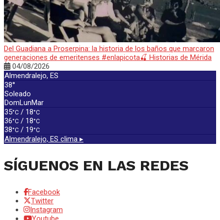
Del Guadiana a Proserpina: la historia de los baños que marcaron
generaciones de emeritenses #enlapicota🍒 Historias de Mérida
04/08/2026
Almendralejo, ES
38°
Soleado
Dom
Lun
Mar
35
/ 18
°C
°C
36
/ 18
°C
°C
38
/ 19
°C
°C
Almendralejo, ES
clima ▸
SÍGUENOS EN LAS REDES
Facebook
Twitter
Instagram
Youtube