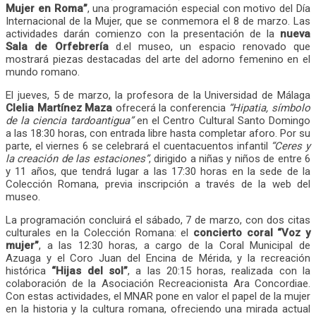
Mujer en Roma”
, una programación especial con motivo del Día
Internacional de la Mujer, que se conmemora el 8 de marzo. Las
actividades darán comienzo con la presentación de la
nueva
Sala de Orfebrería
d.el museo, un espacio renovado que
mostrará piezas destacadas del arte del adorno femenino en el
mundo romano.
El jueves, 5 de marzo, la profesora de la Universidad de Málaga
Clelia Martínez Maza
ofrecerá la conferencia
“Hipatia, símbolo
de la ciencia tardoantigua”
en el Centro Cultural Santo Domingo
a las 18:30 horas, con entrada libre hasta completar aforo. Por su
parte, el viernes 6 se celebrará el cuentacuentos infantil
“Ceres y
la creación de las estaciones”
, dirigido a niñas y niños de entre 6
y 11 años, que tendrá lugar a las 17:30 horas en la sede de la
Colección Romana, previa inscripción a través de la web del
museo.
La programación concluirá el sábado, 7 de marzo, con dos citas
culturales en la Colección Romana: el
concierto coral “Voz y
mujer”
, a las 12:30 horas, a cargo de la Coral Municipal de
Azuaga y el Coro Juan del Encina de Mérida, y la recreación
histórica
“Hijas del sol”
, a las 20:15 horas, realizada con la
colaboración de la Asociación Recreacionista Ara Concordiae.
Con estas actividades, el MNAR pone en valor el papel de la mujer
en la historia y la cultura romana, ofreciendo una mirada actual