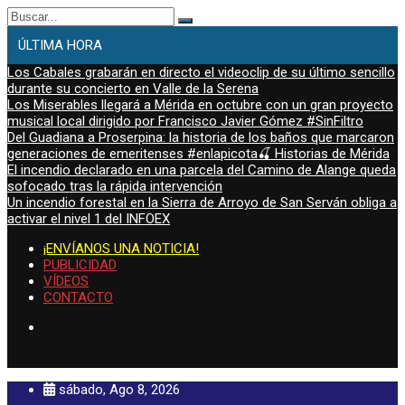
Buscar:
ÚLTIMA HORA
Los Cabales grabarán en directo el videoclip de su último sencillo
durante su concierto en Valle de la Serena
Los Miserables llegará a Mérida en octubre con un gran proyecto
musical local dirigido por Francisco Javier Gómez #SinFiltro
Del Guadiana a Proserpina: la historia de los baños que marcaron
generaciones de emeritenses #enlapicota🍒 Historias de Mérida
El incendio declarado en una parcela del Camino de Alange queda
sofocado tras la rápida intervención
Un incendio forestal en la Sierra de Arroyo de San Serván obliga a
activar el nivel 1 del INFOEX
¡ENVÍANOS UNA NOTICIA!
PUBLICIDAD
VÍDEOS
CONTACTO
sábado, Ago 8, 2026