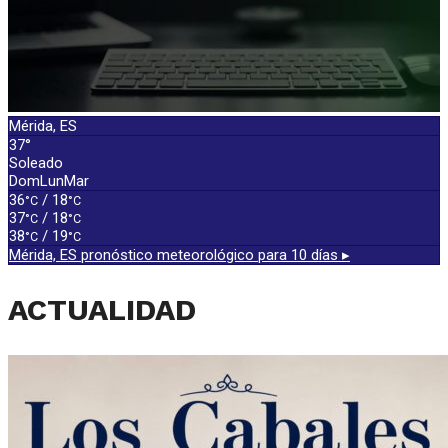
Mérida, ES
37°
Soleado
Dom
Lun
Mar
36
/ 18
°C
°C
37
/ 18
°C
°C
38
/ 19
°C
°C
Mérida, ES
pronóstico meteorológico para 10 días ▸
ACTUALIDAD