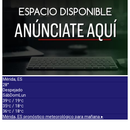
Mérida, ES
28°
Despejado
Sáb
Dom
Lun
39
/ 19
°C
°C
35
/ 18
°C
°C
36
/ 18
°C
°C
Mérida, ES
pronóstico meteorológico para mañana ▸