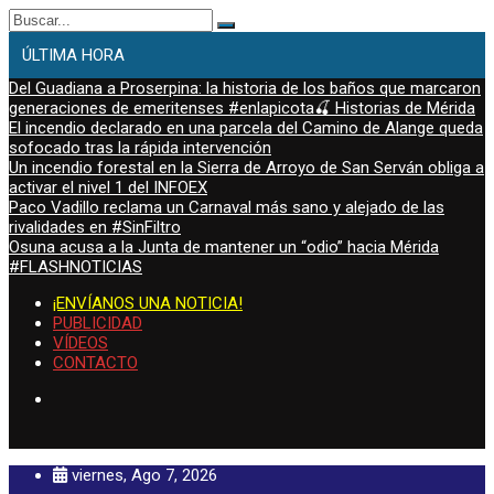
Buscar:
ÚLTIMA HORA
Del Guadiana a Proserpina: la historia de los baños que marcaron
generaciones de emeritenses #enlapicota🍒 Historias de Mérida
El incendio declarado en una parcela del Camino de Alange queda
sofocado tras la rápida intervención
Un incendio forestal en la Sierra de Arroyo de San Serván obliga a
activar el nivel 1 del INFOEX
Paco Vadillo reclama un Carnaval más sano y alejado de las
rivalidades en #SinFiltro
Osuna acusa a la Junta de mantener un “odio” hacia Mérida
#FLASHNOTICIAS
¡ENVÍANOS UNA NOTICIA!
PUBLICIDAD
VÍDEOS
CONTACTO
viernes, Ago 7, 2026