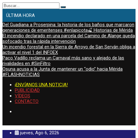
Buscar:
ÚLTIMA HORA
Del Guadiana a Proserpina: la historia de los baños que marcaron
generaciones de emeritenses #enlapicota🍒 Historias de Mérida
El incendio declarado en una parcela del Camino de Alange queda
sofocado tras la rápida intervención
Un incendio forestal en la Sierra de Arroyo de San Serván obliga a
activar el nivel 1 del INFOEX
Paco Vadillo reclama un Carnaval más sano y alejado de las
rivalidades en #SinFiltro
Osuna acusa a la Junta de mantener un “odio” hacia Mérida
#FLASHNOTICIAS
¡ENVÍANOS UNA NOTICIA!
PUBLICIDAD
VÍDEOS
CONTACTO
jueves, Ago 6, 2026