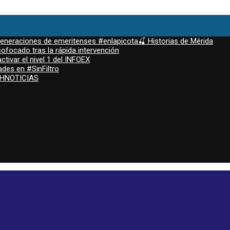
 generaciones de emeritenses #enlapicota🍒 Historias de Mérida
ofocado tras la rápida intervención
ctivar el nivel 1 del INFOEX
ades en #SinFiltro
ASHNOTICIAS