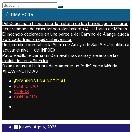
Buscar:
ÚLTIMA HORA
Del Guadiana a Proserpina: la historia de los baños que marcaron
generaciones de emeritenses #enlapicota🍒 Historias de Mérida
El incendio declarado en una parcela del Camino de Alange queda
sofocado tras la rápida intervención
Un incendio forestal en la Sierra de Arroyo de San Serván obliga a
activar el nivel 1 del INFOEX
Paco Vadillo reclama un Carnaval más sano y alejado de las
rivalidades en #SinFiltro
Osuna acusa a la Junta de mantener un “odio” hacia Mérida
#FLASHNOTICIAS
¡ENVÍANOS UNA NOTICIA!
PUBLICIDAD
VÍDEOS
CONTACTO
jueves, Ago 6, 2026