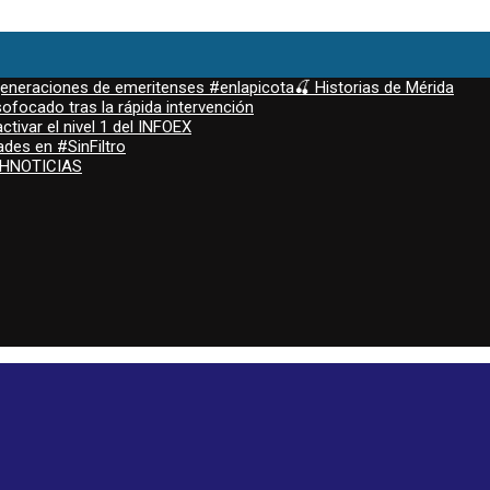
 generaciones de emeritenses #enlapicota🍒 Historias de Mérida
ofocado tras la rápida intervención
ctivar el nivel 1 del INFOEX
ades en #SinFiltro
ASHNOTICIAS