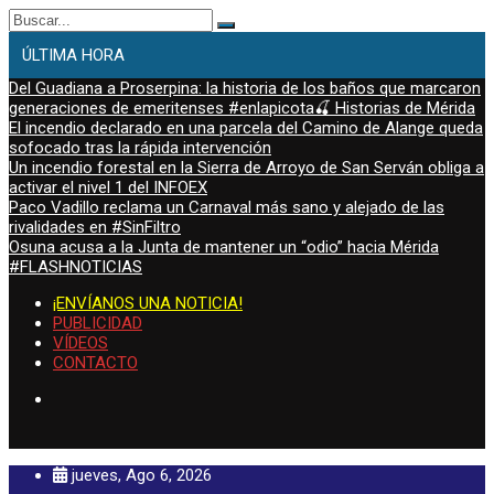
Buscar:
ÚLTIMA HORA
Del Guadiana a Proserpina: la historia de los baños que marcaron
generaciones de emeritenses #enlapicota🍒 Historias de Mérida
El incendio declarado en una parcela del Camino de Alange queda
sofocado tras la rápida intervención
Un incendio forestal en la Sierra de Arroyo de San Serván obliga a
activar el nivel 1 del INFOEX
Paco Vadillo reclama un Carnaval más sano y alejado de las
rivalidades en #SinFiltro
Osuna acusa a la Junta de mantener un “odio” hacia Mérida
#FLASHNOTICIAS
¡ENVÍANOS UNA NOTICIA!
PUBLICIDAD
VÍDEOS
CONTACTO
jueves, Ago 6, 2026