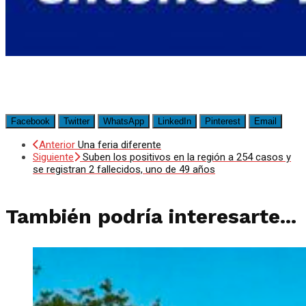
Facebook
Twitter
WhatsApp
LinkedIn
Pinterest
Email
Anterior
Una feria diferente
Siguiente
Suben los positivos en la región a 254 casos y
se registran 2 fallecidos, uno de 49 años
También podría interesarte...