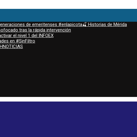
 generaciones de emeritenses #enlapicota🍒 Historias de Mérida
ofocado tras la rápida intervención
ctivar el nivel 1 del INFOEX
ades en #SinFiltro
ASHNOTICIAS