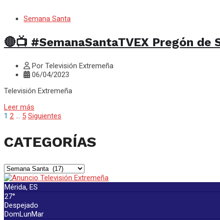
Semana Santa
🔴📺 #SemanaSantaTVEX Pregón de S
Por Televisión Extremeña
06/04/2023
Televisión Extremeña
Leer más
1
2
…
5
Siguientes
Paginación
de
CATEGORÍAS
entradas
CATEGORÍAS
Mérida, ES
27°
Despejado
Dom
Lun
Mar