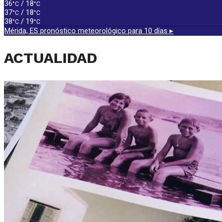
36
/ 18
°C
°C
37
/ 18
°C
°C
38
/ 19
°C
°C
Mérida, ES
pronóstico meteorológico para 10 días ▸
ACTUALIDAD