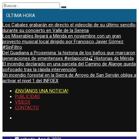
Buscar:
ÚLTIMA HORA
Los Cabales grabarán en directo el videoclip de su último sencillo
durante su concierto en Valle de la Serena
Los Miserables llegará a Mérida en noviembre con un gran
proyecto musical local dirigido por Francisco Javier Gómez
#SinFiltro
Del Guadiana a Proserpina: la historia de los baños que marcaron
generaciones de emeritenses #enlapicota🍒 Historias de Mérida
El incendio declarado en una parcela del Camino de Alange queda
sofocado tras la rápida intervención
Un incendio forestal en la Sierra de Arroyo de San Serván obliga a
activar el nivel 1 del INFOEX
¡ENVÍANOS UNA NOTICIA!
PUBLICIDAD
VÍDEOS
CONTACTO