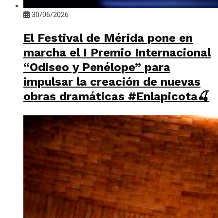
30/06/2026
El Festival de Mérida pone en
marcha el I Premio Internacional
“Odiseo y Penélope” para
impulsar la creación de nuevas
obras dramáticas #Enlapicota🍒