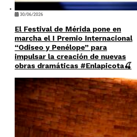
30/06/2026
El Festival de Mérida pone en
marcha el I Premio Internacional
“Odiseo y Penélope” para
impulsar la creación de nuevas
obras dramáticas #Enlapicota🍒