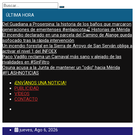
Buscar:
ÚLTIMA HORA
Del Guadiana a Proserpina: la historia de los baños que marcaron
generaciones de emeritenses #enlapicota🍒 Historias de Mérida
El incendio declarado en una parcela del Camino de Alange queda
sofocado tras la rápida intervención
Un incendio forestal en la Sierra de Arroyo de San Serván obliga a
activar el nivel 1 del INFOEX
Paco Vadillo reclama un Carnaval más sano y alejado de las
rivalidades en #SinFiltro
Osuna acusa a la Junta de mantener un “odio” hacia Mérida
#FLASHNOTICIAS
¡ENVÍANOS UNA NOTICIA!
PUBLICIDAD
VÍDEOS
CONTACTO
jueves, Ago 6, 2026