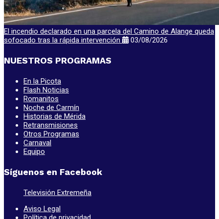
El incendio declarado en una parcela del Camino de Alange queda
sofocado tras la rápida intervención
03/08/2026
NUESTROS PROGRAMAS
En la Picota
Flash Noticias
Romanitos
Noche de Carmín
Historias de Mérida
Retransmisiones
Otros Programas
Carnaval
Equipo
Síguenos en Facebook
Televisión Extremeña
Aviso Legal
Política de privacidad