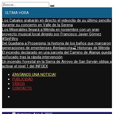
Buscar:
ÚLTIMA HORA
Los Cabales grabarán en directo el videoclip de su último sencillo
durante su concierto en Valle de la Serena
Los Miserables llegará a Mérida en noviembre con un gran
proyecto musical local dirigido por Francisco Javier Gómez
#SinFiltro
Del Guadiana a Proserpina: la historia de los baños que marcaron
generaciones de emeritenses #enlapicota🍒 Historias de Mérida
El incendio declarado en una parcela del Camino de Alange queda
sofocado tras la rápida intervención
Un incendio forestal en la Sierra de Arroyo de San Serván obliga a
activar el nivel 1 del INFOEX
¡ENVÍANOS UNA NOTICIA!
PUBLICIDAD
VÍDEOS
CONTACTO