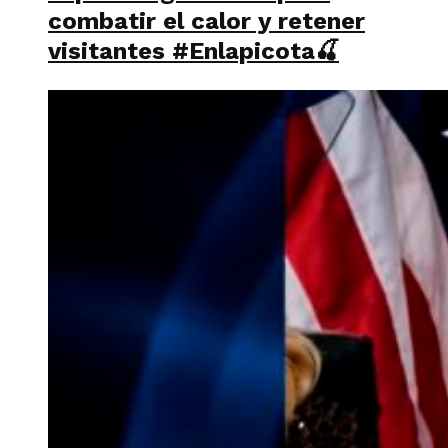
combatir el calor y retener
visitantes #Enlapicota🍒