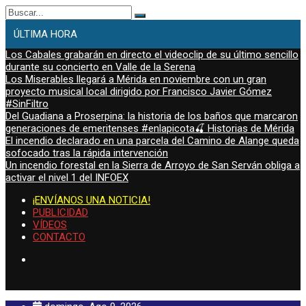
Buscar:
ÚLTIMA HORA
Los Cabales grabarán en directo el videoclip de su último sencillo
durante su concierto en Valle de la Serena
Los Miserables llegará a Mérida en noviembre con un gran
proyecto musical local dirigido por Francisco Javier Gómez
#SinFiltro
Del Guadiana a Proserpina: la historia de los baños que marcaron
generaciones de emeritenses #enlapicota🍒 Historias de Mérida
El incendio declarado en una parcela del Camino de Alange queda
sofocado tras la rápida intervención
Un incendio forestal en la Sierra de Arroyo de San Serván obliga a
activar el nivel 1 del INFOEX
¡ENVÍANOS UNA NOTICIA!
PUBLICIDAD
VÍDEOS
CONTACTO