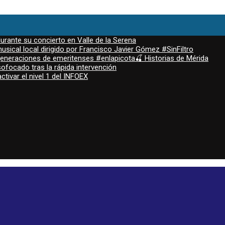
durante su concierto en Valle de la Serena
sical local dirigido por Francisco Javier Gómez #SinFiltro
 generaciones de emeritenses #enlapicota🍒 Historias de Mérida
ofocado tras la rápida intervención
ctivar el nivel 1 del INFOEX