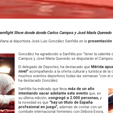
tremfight Show donde donde Carlos Campos y José María Quevedo se
ana al deportista José Luis González Sanfélix en la
presentación 
González ha agradecido a Sanfélix por “tener la valentía
Campos y José María Quevedo se disputarán el Campeo
El delegado de Deportes, ha destacado que
Mérida apues
nivel”
acompañando a la oferta cultural y turística de l
muchos eventos deportivos todas las semanas “con el ob
ha destacado González.
Sanfélix ha indicado que lleva
más de un año
intentando sacar adelante este evento
que, en
su última edición,
congregó a 2.000 personas,
y
la novedad es que
“hay un título de España
profesional en juego”,
además de contar con un
combate internacional femenino con Débora Evora,