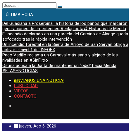
Buscar:
ÚLTIMA HORA
Del Guadiana a Proserpina: la historia de los baños que marcaron
generaciones de emeritenses #enlapicota🍒 Historias de Mérida
El incendio declarado en una parcela del Camino de Alange queda
sofocado tras la rápida intervención
Un incendio forestal en la Sierra de Arroyo de San Serván obliga a
activar el nivel 1 del INFOEX
Paco Vadillo reclama un Carnaval más sano y alejado de las
rivalidades en #SinFiltro
Osuna acusa a la Junta de mantener un “odio” hacia Mérida
#FLASHNOTICIAS
¡ENVÍANOS UNA NOTICIA!
PUBLICIDAD
VÍDEOS
CONTACTO
jueves, Ago 6, 2026