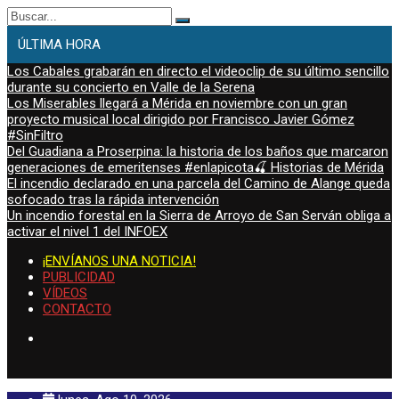
Buscar:
ÚLTIMA HORA
Los Cabales grabarán en directo el videoclip de su último sencillo
durante su concierto en Valle de la Serena
Los Miserables llegará a Mérida en noviembre con un gran
proyecto musical local dirigido por Francisco Javier Gómez
#SinFiltro
Del Guadiana a Proserpina: la historia de los baños que marcaron
generaciones de emeritenses #enlapicota🍒 Historias de Mérida
El incendio declarado en una parcela del Camino de Alange queda
sofocado tras la rápida intervención
Un incendio forestal en la Sierra de Arroyo de San Serván obliga a
activar el nivel 1 del INFOEX
¡ENVÍANOS UNA NOTICIA!
PUBLICIDAD
VÍDEOS
CONTACTO