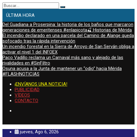
Buscar:
ÚLTIMA HORA
Del Guadiana a Proserpina: la historia de los baños que marcaron
generaciones de emeritenses #enlapicota🍒 Historias de Mérida
El incendio declarado en una parcela del Camino de Alange queda
sofocado tras la rápida intervención
Un incendio forestal en la Sierra de Arroyo de San Serván obliga a
activar el nivel 1 del INFOEX
Paco Vadillo reclama un Carnaval más sano y alejado de las
rivalidades en #SinFiltro
Osuna acusa a la Junta de mantener un “odio” hacia Mérida
#FLASHNOTICIAS
¡ENVÍANOS UNA NOTICIA!
PUBLICIDAD
VÍDEOS
CONTACTO
jueves, Ago 6, 2026