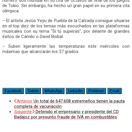
número dos mundial en su cita de octavos de final de los juegos
de Tokio. Sin embargo, ha hecho un gran papel en su primera cita
olímpica.
– El artista Jesús Yeyu de Puebla de la Calzada consigue situarse
en el top diez de los temas más escuchados en las plataformas
musicales con su tema “Si tú supieras”, por delante de grandes
éxitos de Camilo o David Bisbal.
– Suben ligeramente las temperaturas este miércoles con
máximas que alcanzarán los 37 grados.
Facebook
Twitter
WhatsApp
LinkedIn
Pinterest
Email
Anterior
Un total de 647.608 extremeños tienen la pauta
completa de vacunación
Siguiente
Detenido el empresario y presidente del CD
Badajoz por presunto fraude de IVA en combustibles