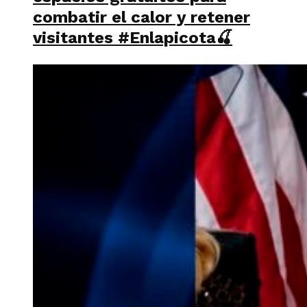
combatir el calor y retener
visitantes #Enlapicota🍒