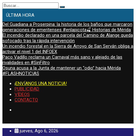
Buscar:
ÚLTIMA HORA
Del Guadiana a Proserpina: la historia de los baños que marcaron
generaciones de emeritenses #enlapicota🍒 Historias de Mérida
El incendio declarado en una parcela del Camino de Alange queda
sofocado tras la rápida intervención
Un incendio forestal en la Sierra de Arroyo de San Serván obliga a
activar el nivel 1 del INFOEX
Paco Vadillo reclama un Carnaval más sano y alejado de las
rivalidades en #SinFiltro
Osuna acusa a la Junta de mantener un “odio” hacia Mérida
#FLASHNOTICIAS
¡ENVÍANOS UNA NOTICIA!
PUBLICIDAD
VÍDEOS
CONTACTO
jueves, Ago 6, 2026