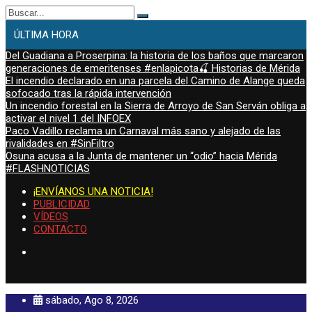
Buscar:
ÚLTIMA HORA
Del Guadiana a Proserpina: la historia de los baños que marcaron
generaciones de emeritenses #enlapicota🍒 Historias de Mérida
El incendio declarado en una parcela del Camino de Alange queda
sofocado tras la rápida intervención
Un incendio forestal en la Sierra de Arroyo de San Serván obliga a
activar el nivel 1 del INFOEX
Paco Vadillo reclama un Carnaval más sano y alejado de las
rivalidades en #SinFiltro
Osuna acusa a la Junta de mantener un “odio” hacia Mérida
#FLASHNOTICIAS
¡ENVÍANOS UNA NOTICIA!
PUBLICIDAD
VÍDEOS
CONTACTO
sábado, Ago 8, 2026