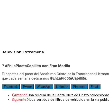
Televisión Extremeña
? #EnLaPicotaCapillita con Fran Morillo
El capataz del paso del Santísimo Cristo de la
Franciscana Hermand
que cada semana dedicamos
#EnLaPicotaCapillita.
Facebook
Twitter
WhatsApp
LinkedIn
Pinterest
Email
Anterior
Una reliquia de la Santa Cruz de Cristo procesiona
Siguiente
Los vertidos de filtros de vehículos en la vía púb