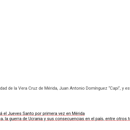
ad de la Vera Cruz de Mérida
, Juan Antonio Domínguez “Capi”, y es
rá el Jueves Santo por primera vez en Mérida
lica, la guerra de Ucrania y sus consecuencias en el país, entre otr