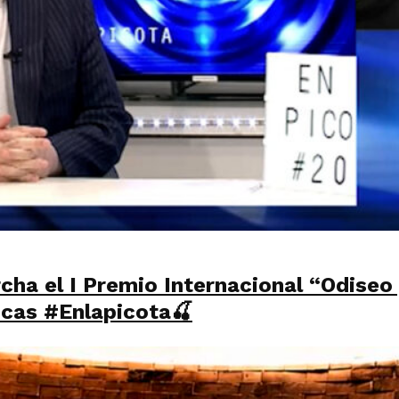
cha el I Premio Internacional “Odiseo
icas #Enlapicota🍒