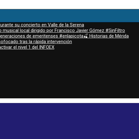
durante su concierto en Valle de la Serena
 musical local dirigido por Francisco Javier Gómez #SinFiltro
 generaciones de emeritenses #enlapicota🍒 Historias de Mérida
ofocado tras la rápida intervención
ctivar el nivel 1 del INFOEX