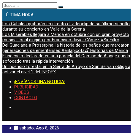
Buscar:
ÚLTIMA HORA
Los Cabales grabarán en directo el videoclip de su último sencillo
durante su concierto en Valle de la Serena
Los Miserables llegará a Mérida en octubre con un gran proyecto
musical local dirigido por Francisco Javier Gómez #SinFiltro
Del Guadiana a Proserpina: la historia de los baños que marcaron
generaciones de emeritenses #enlapicota🍒 Historias de Mérida
El incendio declarado en una parcela del Camino de Alange queda
sofocado tras la rápida intervención
Un incendio forestal en la Sierra de Arroyo de San Serván obliga a
activar el nivel 1 del INFOEX
¡ENVÍANOS UNA NOTICIA!
PUBLICIDAD
VÍDEOS
CONTACTO
sábado, Ago 8, 2026