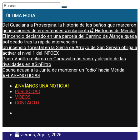
Buscar:
ÚLTIMA HORA
Del Guadiana a Proserpina: la historia de los baños que marcaron
generaciones de emeritenses #enlapicota🍒 Historias de Mérida
El incendio declarado en una parcela del Camino de Alange queda
sofocado tras la rápida intervención
Un incendio forestal en la Sierra de Arroyo de San Serván obliga a
activar el nivel 1 del INFOEX
Paco Vadillo reclama un Carnaval más sano y alejado de las
rivalidades en #SinFiltro
Osuna acusa a la Junta de mantener un “odio” hacia Mérida
#FLASHNOTICIAS
¡ENVÍANOS UNA NOTICIA!
PUBLICIDAD
VÍDEOS
CONTACTO
viernes, Ago 7, 2026