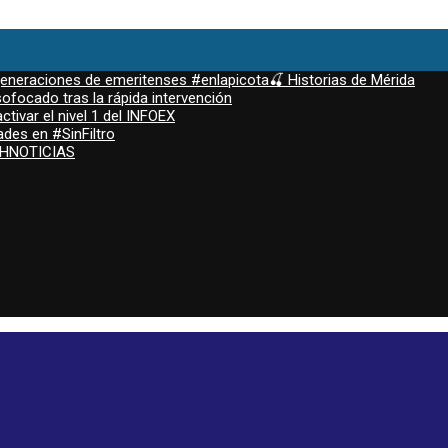
 generaciones de emeritenses #enlapicota🍒 Historias de Mérida
ofocado tras la rápida intervención
ctivar el nivel 1 del INFOEX
ades en #SinFiltro
ASHNOTICIAS