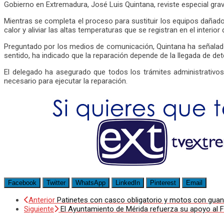
Gobierno en Extremadura, José Luis Quintana, reviste especial gra
Mientras se completa el proceso para sustituir los equipos dañados,
calor y aliviar las altas temperaturas que se registran en el interio
Preguntado por los medios de comunicación, Quintana ha señalado 
sentido, ha indicado que la reparación depende de la llegada de de
El delegado ha asegurado que todos los trámites administrativos
necesario para ejecutar la reparación.
Facebook
Twitter
WhatsApp
LinkedIn
Pinterest
Email
Anterior
Patinetes con casco obligatorio y motos con guant
Siguiente
El Ayuntamiento de Mérida refuerza su apoyo al F