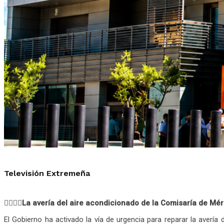
Televisión Extremeña
👮‍♂️👮‍♀️La avería del aire acondicionado de la Comisaría de 
El Gobierno ha activado la vía de urgencia para reparar la avería