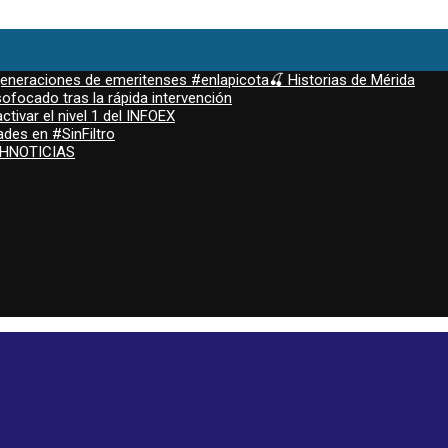
 generaciones de emeritenses #enlapicota🍒 Historias de Mérida
ofocado tras la rápida intervención
ctivar el nivel 1 del INFOEX
ades en #SinFiltro
ASHNOTICIAS