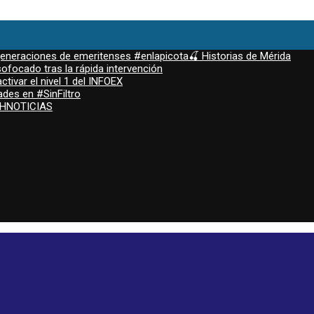
 generaciones de emeritenses #enlapicota🍒 Historias de Mérida
ofocado tras la rápida intervención
ctivar el nivel 1 del INFOEX
ades en #SinFiltro
ASHNOTICIAS