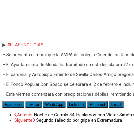
▶
#
FLASHNOTICIAS
– Se presenta el mural que la AMPA del colegio Giner de los Ríos 
– El Ayuntamiento de Mérida ha tramitado en esta legislatura 77 e
– El cardenal y Arzobispo Emérito de Sevilla Carlos Amigo pregon
– El Fondo Popular Don Bosco se celebrará el 2 de febrero e inclu
– Este viernes comenzará con precipitaciones débiles, remitiendo 
Facebook
Twitter
WhatsApp
LinkedIn
Pinterest
Email
Anterior
Noche de Carmín 84. Hablamos con Víctor Simón so
Siguiente
Segundo fallecido por gripe en Extremadura