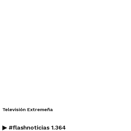
Televisión Extremeña
▶
#flashnoticias
1.364