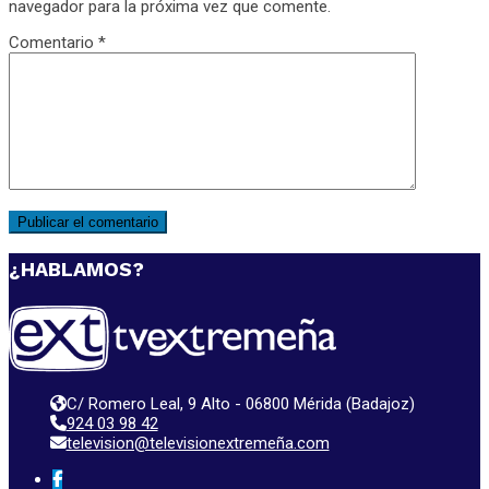
navegador para la próxima vez que comente.
Comentario
*
¿HABLAMOS?
C/ Romero Leal, 9 Alto - 06800 Mérida (Badajoz)
924 03 98 42
television@televisionextremeña.com