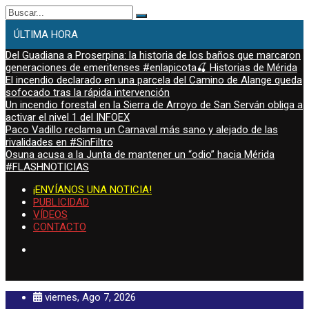
Buscar:
ÚLTIMA HORA
Del Guadiana a Proserpina: la historia de los baños que marcaron
generaciones de emeritenses #enlapicota🍒 Historias de Mérida
El incendio declarado en una parcela del Camino de Alange queda
sofocado tras la rápida intervención
Un incendio forestal en la Sierra de Arroyo de San Serván obliga a
activar el nivel 1 del INFOEX
Paco Vadillo reclama un Carnaval más sano y alejado de las
rivalidades en #SinFiltro
Osuna acusa a la Junta de mantener un “odio” hacia Mérida
#FLASHNOTICIAS
¡ENVÍANOS UNA NOTICIA!
PUBLICIDAD
VÍDEOS
CONTACTO
viernes, Ago 7, 2026