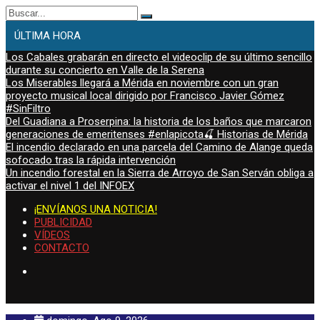
Buscar:
ÚLTIMA HORA
Los Cabales grabarán en directo el videoclip de su último sencillo
durante su concierto en Valle de la Serena
Los Miserables llegará a Mérida en noviembre con un gran
proyecto musical local dirigido por Francisco Javier Gómez
#SinFiltro
Del Guadiana a Proserpina: la historia de los baños que marcaron
generaciones de emeritenses #enlapicota🍒 Historias de Mérida
El incendio declarado en una parcela del Camino de Alange queda
sofocado tras la rápida intervención
Un incendio forestal en la Sierra de Arroyo de San Serván obliga a
activar el nivel 1 del INFOEX
¡ENVÍANOS UNA NOTICIA!
PUBLICIDAD
VÍDEOS
CONTACTO