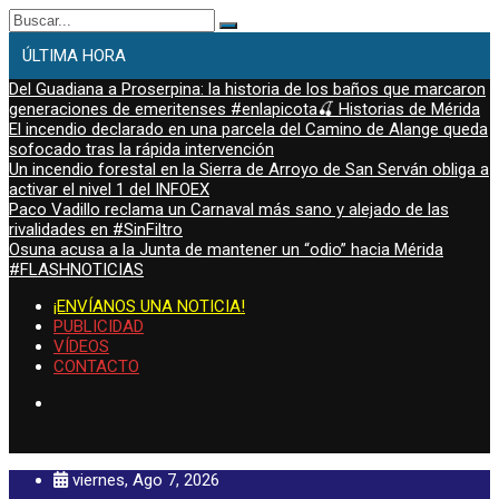
Buscar:
ÚLTIMA HORA
Del Guadiana a Proserpina: la historia de los baños que marcaron
generaciones de emeritenses #enlapicota🍒 Historias de Mérida
El incendio declarado en una parcela del Camino de Alange queda
sofocado tras la rápida intervención
Un incendio forestal en la Sierra de Arroyo de San Serván obliga a
activar el nivel 1 del INFOEX
Paco Vadillo reclama un Carnaval más sano y alejado de las
rivalidades en #SinFiltro
Osuna acusa a la Junta de mantener un “odio” hacia Mérida
#FLASHNOTICIAS
¡ENVÍANOS UNA NOTICIA!
PUBLICIDAD
VÍDEOS
CONTACTO
viernes, Ago 7, 2026