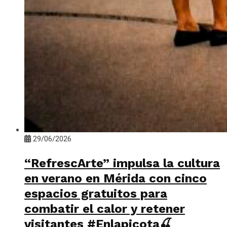
29/06/2026
“RefrescArte” impulsa la cultura
en verano en Mérida con cinco
espacios gratuitos para
combatir el calor y retener
visitantes #Enlapicota🍒