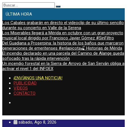
Buscar:
ÚLTIMA HORA
Los Cabales grabarán en directo el videoclip de su último sencillo
durante su concierto en Valle de la Serena
Los Miserables llegará a Mérida en octubre con un gran proyecto
musical local dirigido por Francisco Javier Gómez #SinFiltro
Del Guadiana a Proserpina: la historia de los baños que marcaron
generaciones de emeritenses #enlapicota🍒 Historias de Mérida
El incendio declarado en una parcela del Camino de Alange queda
sofocado tras la rápida intervención
Un incendio forestal en la Sierra de Arroyo de San Serván obliga a
activar el nivel 1 del INFOEX
¡ENVÍANOS UNA NOTICIA!
PUBLICIDAD
VÍDEOS
CONTACTO
sábado, Ago 8, 2026