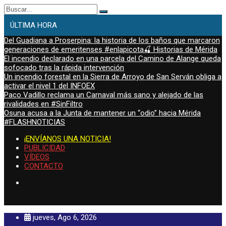
Buscar:
ÚLTIMA HORA
Del Guadiana a Proserpina: la historia de los baños que marcaron
generaciones de emeritenses #enlapicota🍒 Historias de Mérida
El incendio declarado en una parcela del Camino de Alange queda
sofocado tras la rápida intervención
Un incendio forestal en la Sierra de Arroyo de San Serván obliga a
activar el nivel 1 del INFOEX
Paco Vadillo reclama un Carnaval más sano y alejado de las
rivalidades en #SinFiltro
Osuna acusa a la Junta de mantener un “odio” hacia Mérida
#FLASHNOTICIAS
¡ENVÍANOS UNA NOTICIA!
PUBLICIDAD
VÍDEOS
CONTACTO
jueves, Ago 6, 2026