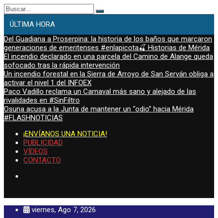
Buscar:
ÚLTIMA HORA
Del Guadiana a Proserpina: la historia de los baños que marcaron
generaciones de emeritenses #enlapicota🍒 Historias de Mérida
El incendio declarado en una parcela del Camino de Alange queda
sofocado tras la rápida intervención
Un incendio forestal en la Sierra de Arroyo de San Serván obliga a
activar el nivel 1 del INFOEX
Paco Vadillo reclama un Carnaval más sano y alejado de las
rivalidades en #SinFiltro
Osuna acusa a la Junta de mantener un “odio” hacia Mérida
#FLASHNOTICIAS
¡ENVÍANOS UNA NOTICIA!
PUBLICIDAD
VÍDEOS
CONTACTO
viernes, Ago 7, 2026