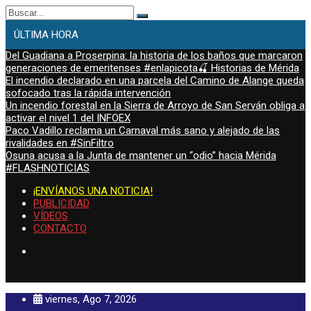
Buscar:
ÚLTIMA HORA
Del Guadiana a Proserpina: la historia de los baños que marcaron
generaciones de emeritenses #enlapicota🍒 Historias de Mérida
El incendio declarado en una parcela del Camino de Alange queda
sofocado tras la rápida intervención
Un incendio forestal en la Sierra de Arroyo de San Serván obliga a
activar el nivel 1 del INFOEX
Paco Vadillo reclama un Carnaval más sano y alejado de las
rivalidades en #SinFiltro
Osuna acusa a la Junta de mantener un “odio” hacia Mérida
#FLASHNOTICIAS
¡ENVÍANOS UNA NOTICIA!
PUBLICIDAD
VÍDEOS
CONTACTO
viernes, Ago 7, 2026