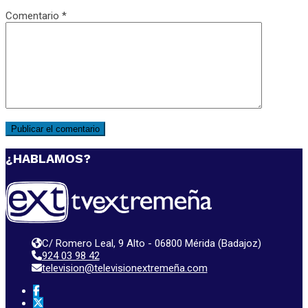
Comentario
*
¿HABLAMOS?
C/ Romero Leal, 9 Alto - 06800 Mérida (Badajoz)
924 03 98 42
television@televisionextremeña.com